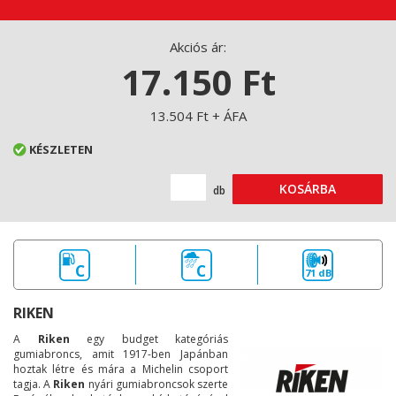
Akciós ár:
17.150 Ft
13.504 Ft + ÁFA
KÉSZLETEN
KOSÁRBA
db
C
C
71 dB
RIKEN
A
Riken
egy budget kategóriás
gumiabroncs, amit 1917-ben Japánban
hoztak létre és mára a Michelin csoport
tagja. A
Riken
nyári gumiabroncsok szerte