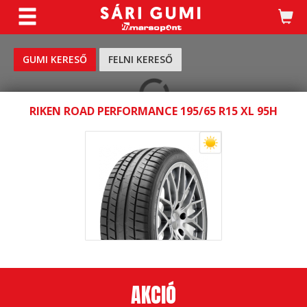
KERESÉS
GUMI KERESŐ
FELNI KERESŐ
RIKEN ROAD PERFORMANCE 195/65 R15 XL 95H
AKCIÓ