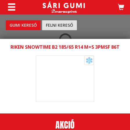
KERESÉS
GUMI KERESŐ
FELNI KERESŐ
RIKEN SNOWTIME B2 185/65 R14 M+S 3PMSF 86T
AKCIÓ