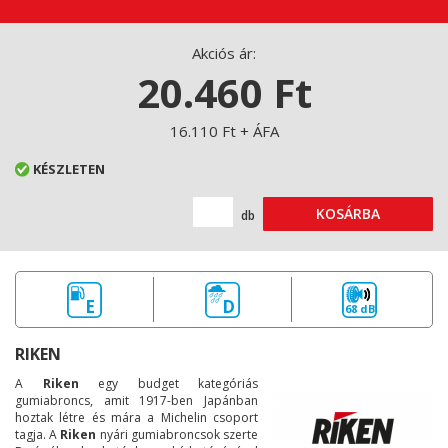
Akciós ár:
20.460 Ft
16.110 Ft + ÁFA
KÉSZLETEN
KOSÁRBA
db
E
D
68 dB
RIKEN
A
Riken
egy budget kategóriás
gumiabroncs, amit 1917-ben Japánban
hoztak létre és mára a Michelin csoport
tagja. A
Riken
nyári gumiabroncsok szerte