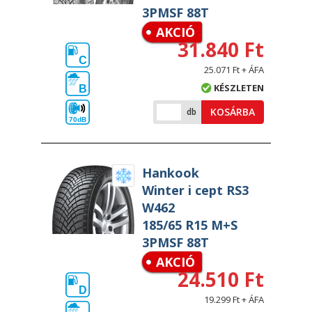
3PMSF 88T
AKCIÓ
31.840 Ft
C
25.071 Ft + ÁFA
KÉSZLETEN
B
KOSÁRBA
db
70dB
Hankook
Winter i cept RS3
W462
185/65 R15 M+S
3PMSF 88T
AKCIÓ
24.510 Ft
D
19.299 Ft + ÁFA