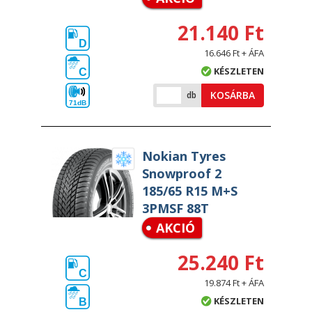
21.140 Ft
D
16.646 Ft + ÁFA
KÉSZLETEN
C
KOSÁRBA
db
71dB
Nokian Tyres
Snowproof 2
185/65 R15 M+S
3PMSF 88T
AKCIÓ
25.240 Ft
C
19.874 Ft + ÁFA
KÉSZLETEN
B