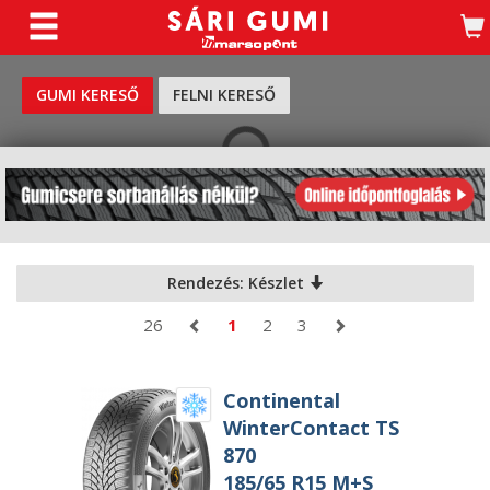
KERESÉS
GUMI KERESŐ
FELNI KERESŐ
Rendezés: Készlet
26
1
2
3
Continental
WinterContact TS
870
185/65 R15 M+S