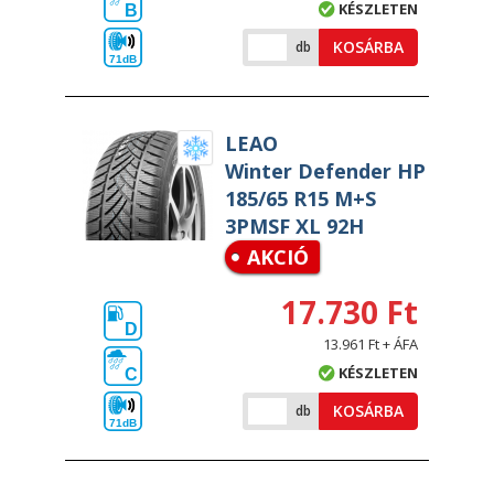
KÉSZLETEN
B
KOSÁRBA
db
71dB
LEAO
Winter Defender HP
185/65 R15 M+S
3PMSF XL 92H
AKCIÓ
17.730 Ft
D
13.961 Ft + ÁFA
KÉSZLETEN
C
KOSÁRBA
db
71dB