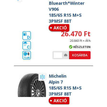
Bluearth*Winter
V906
185/65 R15 M+S
3PMSF 88T
AKCIÓ
26.470 Ft
D
20.843 Ft + ÁFA
KÉSZLETEN
C
KOSÁRBA
db
71dB
Michelin
Alpin 7
185/65 R15 M+S
3PMSF 88T
AKCIÓ