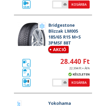
KOSÁRBA
db
68dB
Bridgestone
Blizzak LM005
185/65 R15 M+S
3PMSF 88T
AKCIÓ
28.440 Ft
C
22.394 Ft + ÁFA
KÉSZLETEN
A
KOSÁRBA
db
71dB
Yokohama