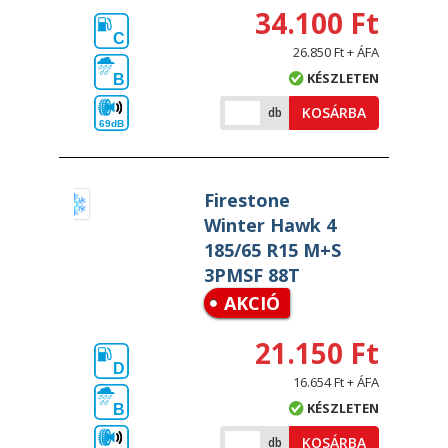
34.100 Ft
C
26.850 Ft + ÁFA
KÉSZLETEN
B
KOSÁRBA
db
69dB
Firestone
Winter Hawk 4
185/65 R15 M+S
3PMSF 88T
AKCIÓ
21.150 Ft
D
16.654 Ft + ÁFA
KÉSZLETEN
B
KOSÁRBA
db