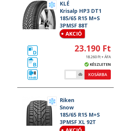
KLÉ
Krisalp HP3 DT1
185/65 R15 M+S
3PMSF 88T
AKCIÓ
23.190 Ft
D
18.260 Ft + ÁFA
KÉSZLETEN
B
KOSÁRBA
db
69dB
Riken
Snow
185/65 R15 M+S
3PMSF XL 92T
AKCIÓ